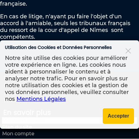
française.
En cas de litige, n'ayant pu faire l'objet d'un
accord à l'amiable, seuls les tribunaux français
du ressort de la cour d'appel de Nîmes sont
compétents.
Utilisation des Cookies et Données Personnelles
Notre site utilise des cookies pour améliorer
votre expérience en ligne. Les cookies nous
aident à personnaliser le contenu et à
analyser notre trafic. Pour en savoir plus sur
K PRODZ
notre utilisation des cookies et la gestion de
5 rue Jeanne d'Arc
vos données personnelles, veuillez consulter
30000
Nîmes
nos
Mentions Légales
France
En savoir plus
Accepter
Mentions légales
Plan du site
Mon compte